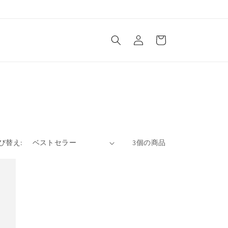
ロ
カ
グ
ー
イ
ト
ン
び替え:
3個の商品