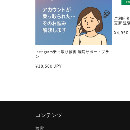
:
ご利用者
更新 遠
通
¥4,950
常
価
Instagram乗っ取り被害 遠隔サポートプラ
格
ン
通
¥38,500 JPY
常
価
格
コンテンツ
検索