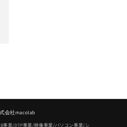
式会社macolab
EB事業/DTP事業/映像事業/パソコン事業/シ