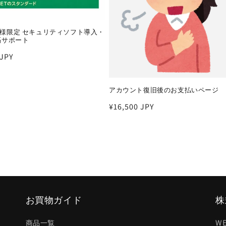
様限定 セキュリティソフト導入・
隔サポート
 JPY
アカウント復旧後のお支払いページ
通
¥16,500 JPY
常
価
格
お買物ガイド
株
W
商品一覧