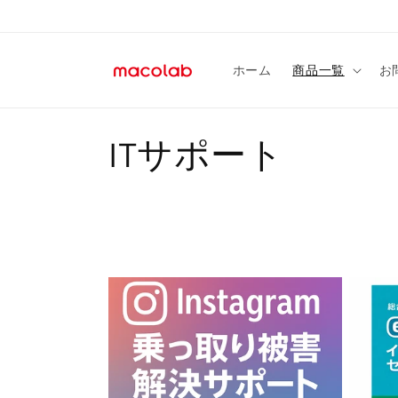
コンテ
ンツに
進む
ホーム
商品一覧
お
コ
ITサポート
レ
ク
シ
ョ
ン